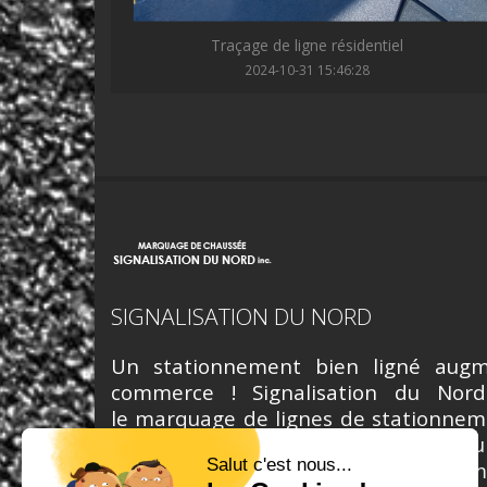
Traçage de ligne résidentiel
2024-10-31 15:46:28
SIGNALISATION DU NORD
Un stationnement bien ligné augme
commerce ! Signalisation du Nor
le marquage de lignes de stationnemen
pour la région de Montréal et des Laure
fin de semaine, de façon à accommod